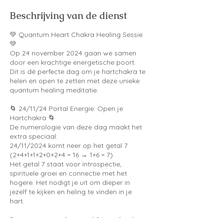
Beschrijving van de dienst
​💚 Quantum Heart Chakra Healing Sessie
💚
Op 24 november 2024 gaan we samen
door een krachtige energetische poort.
Dit is dé perfecte dag om je hartchakra te
helen en open te zetten met deze unieke
quantum healing meditatie.
🌀 24/11/24 Portal Energie: Open je
Hartchakra 🌀
De numerologie van deze dag maakt het
extra speciaal:
24/11/2024 komt neer op het getal 7
(2+4+1+1+2+0+2+4 = 16 → 1+6 = 7).
Het getal 7 staat voor introspectie,
spirituele groei en connectie met het
hogere. Het nodigt je uit om dieper in
jezelf te kijken en heling te vinden in je
hart.