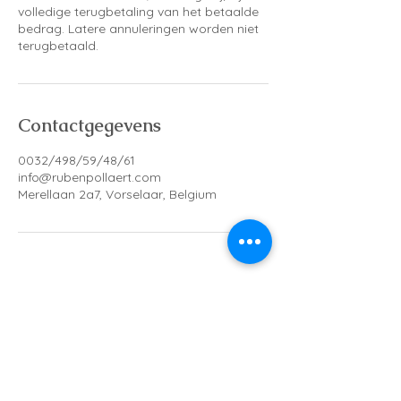
volledige terugbetaling van het betaalde
bedrag. Latere annuleringen worden niet
Contactgegevens
0032/498/59/48/61
info@rubenpollaert.com
Merellaan 2a7, Vorselaar, Belgium
Meld je aan voor de nieuwsbrief en blijf op de
hoogte van alle nieuwste aanbiedingen, groep
sessies, evenementen en meer.
E-mailadres