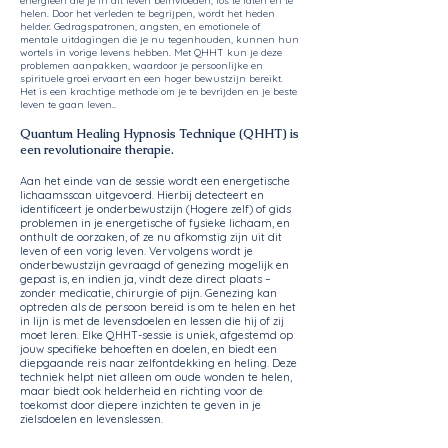
energieën die je in dit leven beïnvloeden, los te laten en te
helen. Door het verleden te begrijpen, wordt het heden
helder. Gedragspatronen, angsten, en emotionele of
mentale uitdagingen die je nu tegenhouden, kunnen hun
wortels in vorige levens hebben. Met QHHT kun je deze
problemen aanpakken, waardoor je persoonlijke en
spirituele groei ervaart en een hoger bewustzijn bereikt.
Het is een krachtige methode om je te bevrijden en je beste
leven te gaan leven..
Quantum Healing Hypnosis Technique (QHHT) is
een revolutionaire therapie.
Aan het einde van de sessie wordt een energetische
lichaamsscan uitgevoerd. Hierbij detecteert en
identificeert je onderbewustzijn (Hogere zelf) of gids
problemen in je energetische of fysieke lichaam, en
onthult de oorzaken, of ze nu afkomstig zijn uit dit
leven of een vorig leven. Vervolgens wordt je
onderbewustzijn gevraagd of genezing mogelijk en
gepast is, en indien ja, vindt deze direct plaats –
zonder medicatie, chirurgie of pijn. Genezing kan
optreden als de persoon bereid is om te helen en het
in lijn is met de levensdoelen en lessen die hij of zij
moet leren. Elke QHHT-sessie is uniek, afgestemd op
jouw specifieke behoeften en doelen, en biedt een
diepgaande reis naar zelfontdekking en heling. Deze
techniek helpt niet alleen om oude wonden te helen,
maar biedt ook helderheid en richting voor de
toekomst door diepere inzichten te geven in je
zielsdoelen en levenslessen.