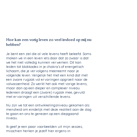
Hoe kan een vorig leven zo veel invloed op mij nu
hebben?
Je bent een ziel die al vele levens heeft beleefd. Soms
maken we in een leven iets door dat zo zwaar is dat
we het niet volledig kunnen verwerken. Dit kan
leiden tot blokkades in je chakra’s of energetisch
lichaam, die je vervolgens meeneemt naar je
volgende leven. Vergelijk het met een kind dat met
een zware rugzak vol ervaringen opgroeit naar de
volwassenheid. Zo werkt het ook met vorige levens,
maar dan op een dieper en complexer niveau.
Iedereen draagt een (zware) rugzak mee, gevuld
met ervaringen uit verschillende levens.
Nu zijn we tot een ontwikkelingsniveau gekomen als
mensheid om eindelijk met deze realiteit aan de slag
te gaan en ons te genezen op een diepgaand
niveau.
Ik geef je een paar voorbeelden uit mijn sessies,
misschien herken je jezelf hier ergens in: