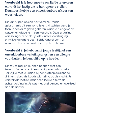
Voorbeeld 1: Je hebt moeite om liefde te ervaren
en vindt het lastig om je hart open te stellen.
Daarnaast heb je een onverklaarbare afkeer van
weeshuizen.
Dit kan wijzen op een hartverscheurende
gebeurtenis uit een vorig leven. Misschien werd je
toen in een arm gezin geboren, waar je niet gewenst
was, en eindigde je in een weeshuis. Deze ervaring
was zo ingrijpend dat je als kind de overtuiging
ontwikkelde dat je geen liefde waard bent. Dit
resulteerde in een blokkade in je hartchakra.
Voorbeeld 2: Je hebt vanaf jonge leeftijd al een
onverklaarbare verlatingsangst en een allergie
voor katten. Je bent altijd op je hoede.
Dit zou te maken kunnen hebben met een
traumatische dood in een vorig leven als gazelle.
Terwijl je met je kudde bij een waterplas stond te
drinken, sloeg de kudde plotseling op de vlucht. Je
vertrok als laatste, maar een leeuwin zette de
achtervolging in. Je was niet snel genoeg en overleed
aan de aanval.