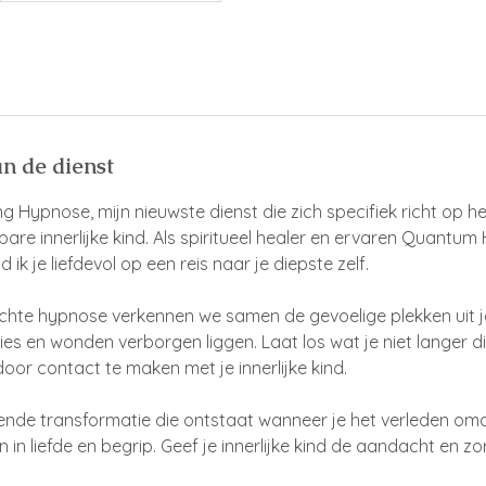
an de dienst
ling Hypnose, mijn nieuwste dienst die zich specifiek richt op
bare innerlijke kind. Als spiritueel healer en ervaren Quantum
 ik je liefdevol op een reis naar je diepste zelf.
chte hypnose verkennen we samen de gevoelige plekken uit je
es en wonden verborgen liggen. Laat los wat je niet langer 
door contact te maken met je innerlijke kind.
ende transformatie die ontstaat wanneer je het verleden oma
 in liefde en begrip. Geef je innerlijke kind de aandacht en zo