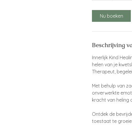
u
r
Nu boeken
Beschrijving v
Innerlijk Kind Hea
helen van je kwets
Therapeut, begeleid
Met behulp van za
onverwerkte emoti
kracht van heling 
Ontdek de bevrijd
toestaat te groeien