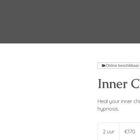
Online beschikbaar
Inner C
Heal your inner ch
170
euros
2 uur
2
€170
u