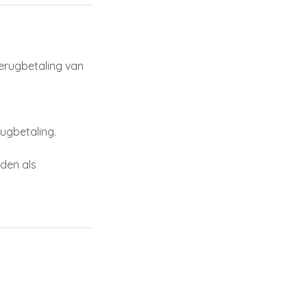
terugbetaling van
rugbetaling.
uden als