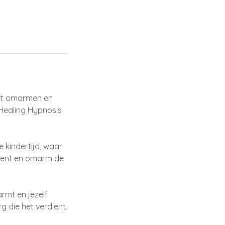
 het omarmen en
 Healing Hypnosis
 kindertijd, waar
dient en omarm de
rmt en jezelf
rg die het verdient.