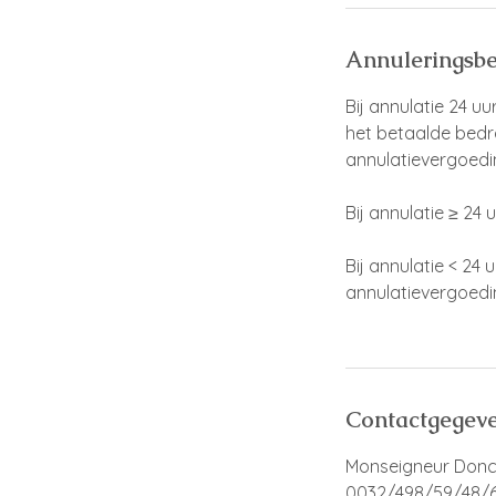
Annuleringsbe
Bij annulatie 24 u
het betaalde bedra
annulatievergoedi
Bij annulatie ≥ 24 
Bij annulatie < 24
annulatievergoedi
Contactgegev
Monseigneur Donch
0032/498/59/48/6